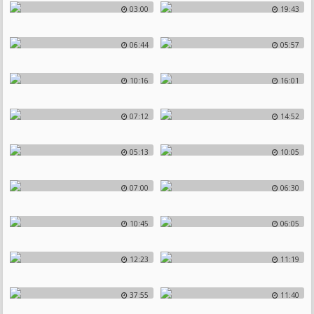
03:00
19:43
06:44
05:57
10:16
16:01
07:12
14:52
05:13
10:05
07:00
06:30
10:45
06:05
12:23
11:19
37:55
11:40