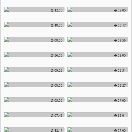
12:00
08:00
18:36
06:17
08:00
09:56
36:06
08:00
09:22
05:31
08:00
06:27
05:00
07:00
07:45
32:01
12:17
07:00