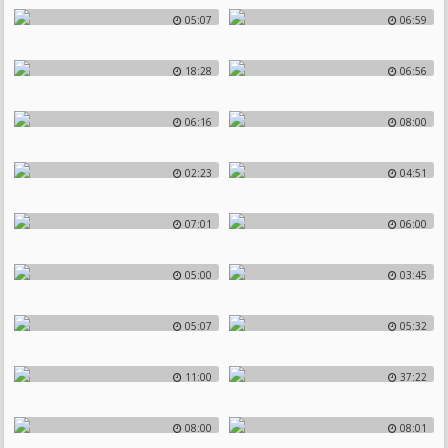
05:07
06:59
18:28
06:56
06:16
08:00
02:23
04:51
07:01
06:00
05:00
03:45
05:07
05:32
11:00
37:22
08:00
08:01