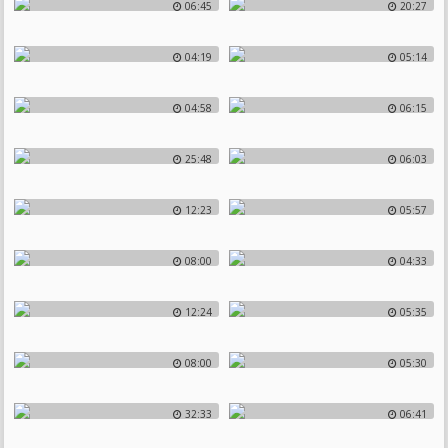
06:45
20:27
04:19
05:14
04:58
06:15
25:48
06:03
12:23
05:57
08:00
04:33
12:24
05:35
08:00
05:30
32:33
06:41