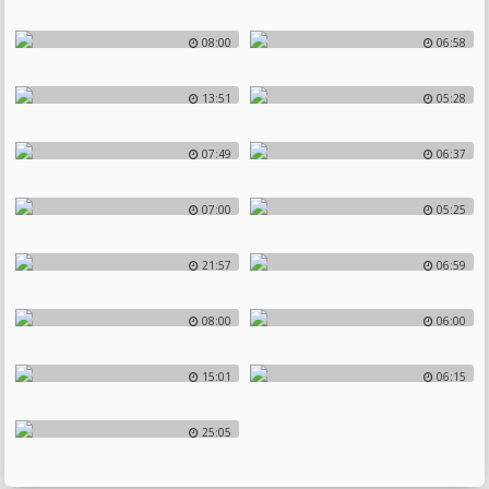
08:00
06:58
13:51
05:28
07:49
06:37
07:00
05:25
21:57
06:59
08:00
06:00
15:01
06:15
25:05