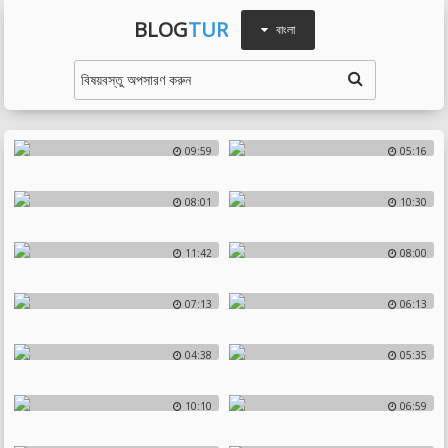
BLOG
TUR
বাংলা
09:59
05:16
08:01
10:30
11:42
08:00
07:13
06:13
04:38
05:35
10:10
06:59