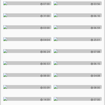
07:00
03:56
31:00
06:10
03:00
06:59
04:04
25:01
06:24
07:08
06:53
06:15
08:00
04:08
05:09
08:00
14:59
07:00