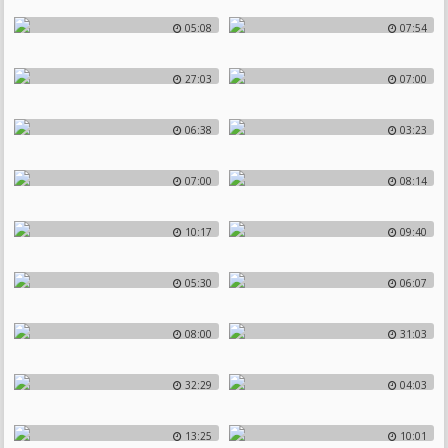
05:08
07:54
27:03
07:00
06:38
03:23
07:00
08:14
10:17
09:40
05:30
06:07
08:00
31:03
32:29
04:03
13:25
10:01