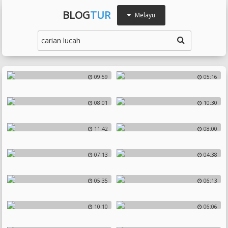
BLOG
TUR
Melayu
09:59
05:16
08:01
10:30
11:42
08:00
07:13
04:38
05:35
06:13
10:10
06:06