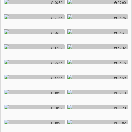
06:59
07:00
07:36
04:26
06:10
04:31
12:12
32:42
05:46
05:13
32:35
08:59
10:19
12:13
28:32
06:24
10:00
05:02