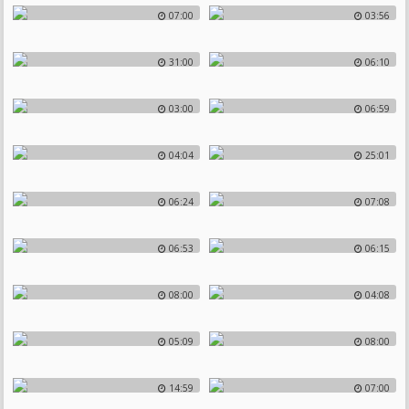
07:00
03:56
31:00
06:10
03:00
06:59
04:04
25:01
06:24
07:08
06:53
06:15
08:00
04:08
05:09
08:00
14:59
07:00