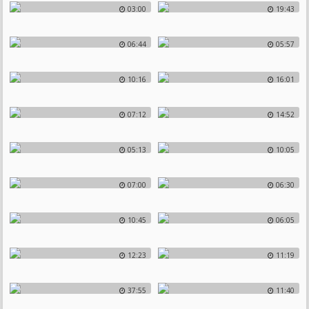
03:00
19:43
06:44
05:57
10:16
16:01
07:12
14:52
05:13
10:05
07:00
06:30
10:45
06:05
12:23
11:19
37:55
11:40