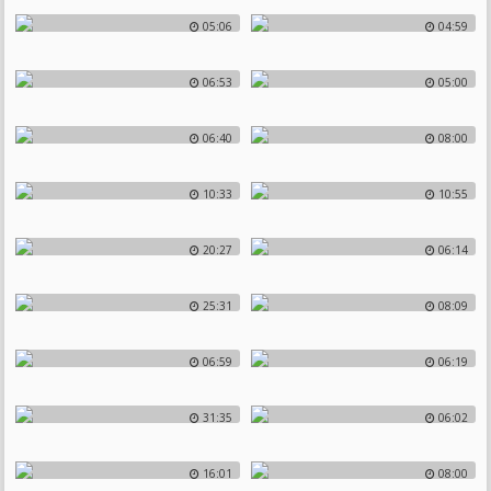
05:06
04:59
06:53
05:00
06:40
08:00
10:33
10:55
20:27
06:14
25:31
08:09
06:59
06:19
31:35
06:02
16:01
08:00