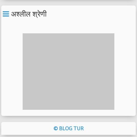
अश्लील श्रेणी
© BLOG TUR