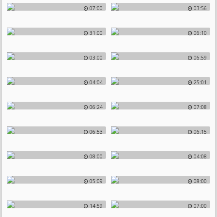
07:00
03:56
31:00
06:10
03:00
06:59
04:04
25:01
06:24
07:08
06:53
06:15
08:00
04:08
05:09
08:00
14:59
07:00