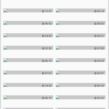
11:37
05:24
06:42
08:00
04:59
09:51
05:30
07:00
06:15
04:29
07:03
05:07
34:30
06:43
06:15
05:25