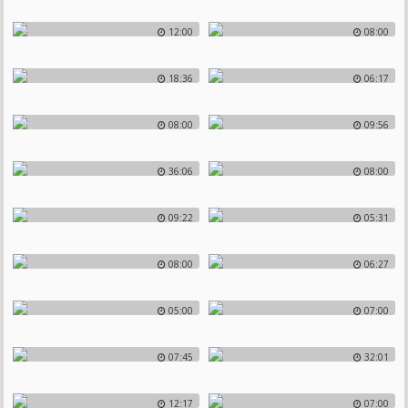
12:00
08:00
18:36
06:17
08:00
09:56
36:06
08:00
09:22
05:31
08:00
06:27
05:00
07:00
07:45
32:01
12:17
07:00