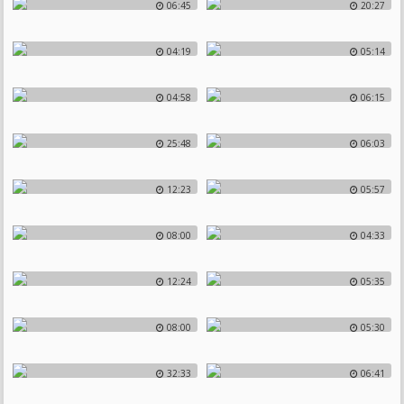
06:45
20:27
04:19
05:14
04:58
06:15
25:48
06:03
12:23
05:57
08:00
04:33
12:24
05:35
08:00
05:30
32:33
06:41