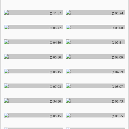
11:37
05:24
06:42
08:00
04:59
09:51
05:30
07:00
06:15
04:29
07:03
05:07
34:30
06:43
06:15
05:25