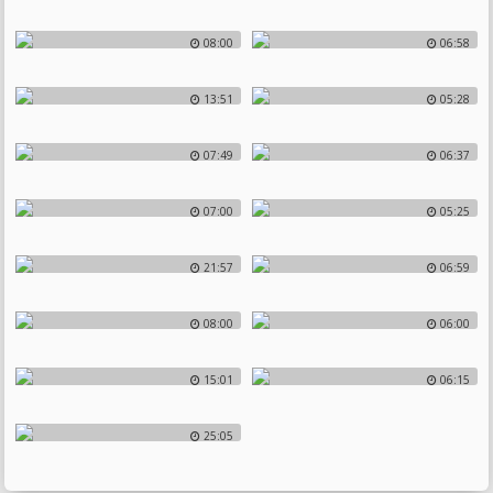
08:00
06:58
13:51
05:28
07:49
06:37
07:00
05:25
21:57
06:59
08:00
06:00
15:01
06:15
25:05