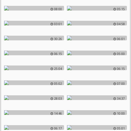
08:00
05:15
03:01
04:58
30:26
06:01
06:15
05:00
25:04
06:15
05:02
07:00
28:03
34:37
14:46
10:00
06:17
05:01