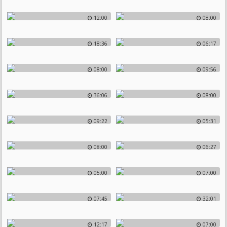
12:00
08:00
18:36
06:17
08:00
09:56
36:06
08:00
09:22
05:31
08:00
06:27
05:00
07:00
07:45
32:01
12:17
07:00