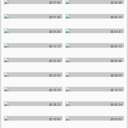
07:00
06:06
07:36
06:10
04:26
04:31
12:12
05:13
32:42
05:46
32:35
08:59
10:19
12:13
28:32
06:24
10:00
05:02