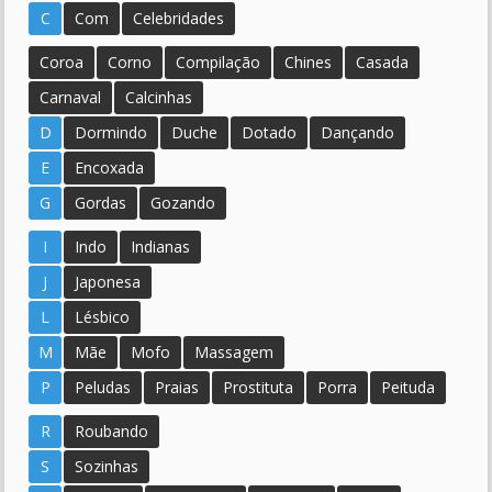
C
Com
Celebridades
Coroa
Corno
Compilação
Chines
Casada
Carnaval
Calcinhas
D
Dormindo
Duche
Dotado
Dançando
E
Encoxada
G
Gordas
Gozando
I
Indo
Indianas
J
Japonesa
L
Lésbico
M
Mãe
Mofo
Massagem
P
Peludas
Praias
Prostituta
Porra
Peituda
R
Roubando
S
Sozinhas