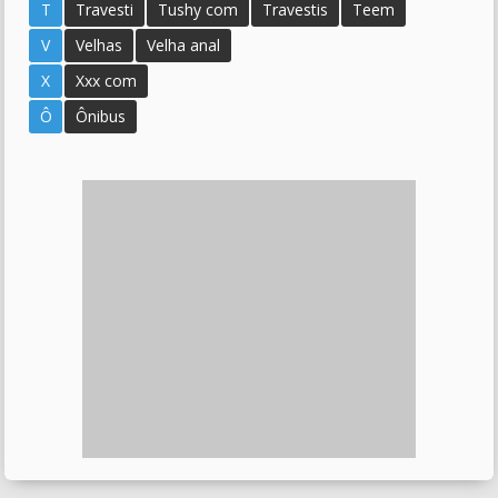
T
Travesti
Tushy com
Travestis
Teem
V
Velhas
Velha anal
X
Xxx com
Ô
Ônibus