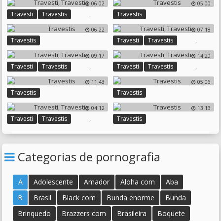
06:02
05:00
,
Travesti
Travestis
Travestis
06:22
07:18
,
Travestis
Travesti
Travestis
09:17
14:20
,
,
Travesti
Travestis
Travesti
Travestis
11:43
05:06
Travestis
Travestis
04:12
13:13
,
Travesti
Travestis
Travestis
Categorias de pornografia
A
Adolescente
Amador
Aloha com
Aba
B
Brasil
Black com
Bunda enorme
Bunda
Brinquedo
Brazzers com
Brasileira
Boquete